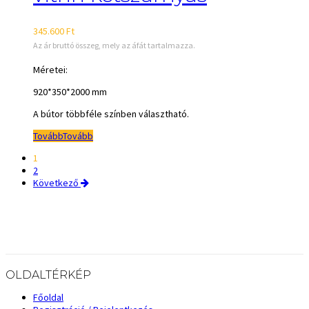
345.600
Ft
Az ár bruttó összeg, mely az áfát tartalmazza.
Méretei:
920*350*2000 mm
A bútor többféle színben választható.
Tovább
Tovább
1
2
Következő
OLDALTÉRKÉP
Főoldal