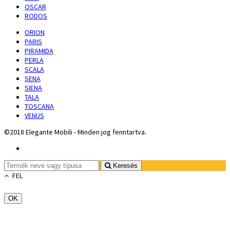
OSCAR
RODOS
ORION
PARIS
PIRAMIDA
PERLA
SCALA
SENA
SIENA
TALA
TOSCANA
VENUS
©2018 Elegante Mobili - Minden jog fenntartva.
Keresés
FEL
OK