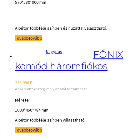
570*580*900 mm
A bútor többféle színben és huzattal választható.
Tovább
Tovább
Nagyítás
FŐNIX
komód háromfiókos
228.096
Ft
Az ár bruttó összeg, mely az áfát tartalmazza.
Méretei:
1000*450*784 mm
A bútor többféle színben választható.
Tovább
Tovább