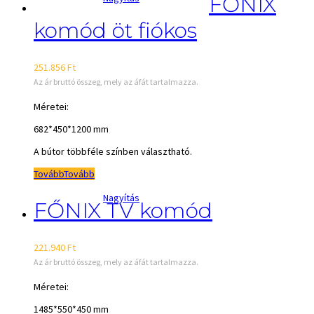
FŐNIX
komód öt fiókos
251.856
Ft
Az ár bruttó összeg, mely az áfát tartalmazza.
Méretei:
682*450*1200 mm
A bútor többféle színben választható.
Tovább
Tovább
Nagyítás
FŐNIX TV komód
221.940
Ft
Az ár bruttó összeg, mely az áfát tartalmazza.
Méretei:
1485*550*450 mm