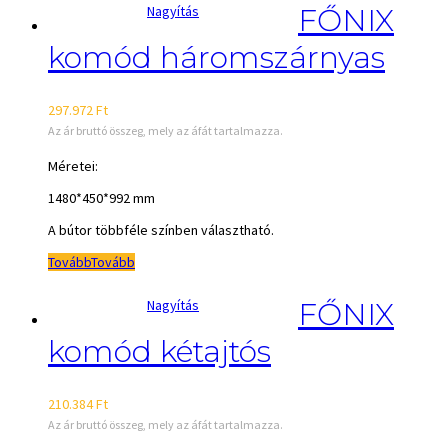
Nagyítás
FŐNIX
komód háromszárnyas
297.972
Ft
Az ár bruttó összeg, mely az áfát tartalmazza.
Méretei:
1480*450*992 mm
A bútor többféle színben választható.
Tovább
Tovább
Nagyítás
FŐNIX
komód kétajtós
210.384
Ft
Az ár bruttó összeg, mely az áfát tartalmazza.