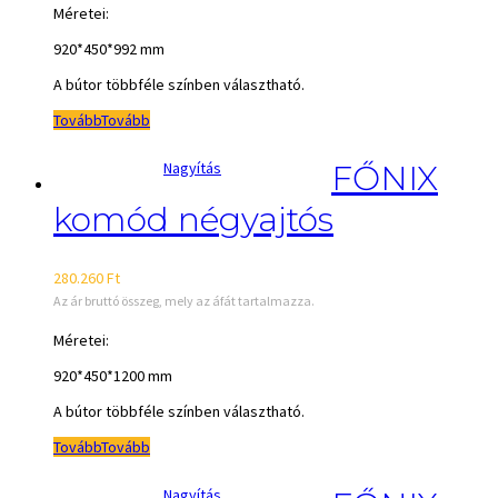
Méretei:
920*450*992 mm
A bútor többféle színben választható.
Tovább
Tovább
Nagyítás
FŐNIX
komód négyajtós
280.260
Ft
Az ár bruttó összeg, mely az áfát tartalmazza.
Méretei:
920*450*1200 mm
A bútor többféle színben választható.
Tovább
Tovább
Nagyítás