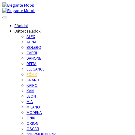
Főoldal
Bútorcsaládok
ALEX
ATINA
BOLERO
CAPRI
DANONE
DELTA
ELEGANCE
FŐNIX
GRAND
KAIRO
KAN
LEON
MIA
MILANO
MODENA
ONIX
ORION
OSCAR
GYERMEKBÚTOR