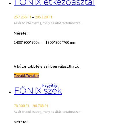
FŐNIX étkezőasztal
257.256
Ft
–
285.120
Ft
Az ár bruttó összeg, mely az áfát tartalmazza.
Méretei:
1400*900*760 mm 1800*900*760 mm
A bútor többféle színben választható.
Tovább
Tovább
Nagyítás
FŐNIX szék
78.300
Ft
–
96.768
Ft
Az ár bruttó összeg, mely az áfát tartalmazza.
Méretei: