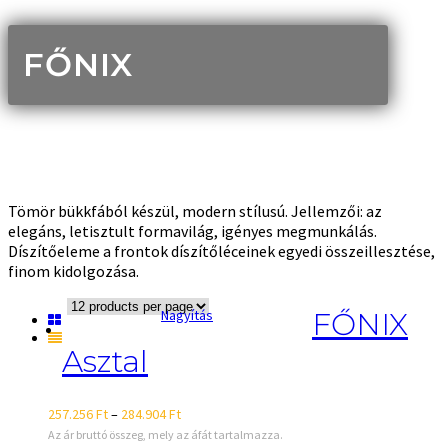
FŐNIX
Tömör bükkfából készül, modern stílusú. Jellemzői: az
elegáns, letisztult formavilág, igényes megmunkálás.
Díszítőeleme a frontok díszítőléceinek egyedi összeillesztése,
finom kidolgozása.
Nagyítás
FŐNIX
Asztal
257.256
Ft
–
284.904
Ft
Az ár bruttó összeg, mely az áfát tartalmazza.