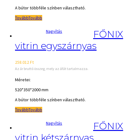
A bútor többféle színben választható.
Tovább
Tovább
Nagyítás
FŐNIX
vitrin egyszárnyas
258.012
Ft
Az ár bruttó összeg, mely az áfát tartalmazza.
Méretei:
520*350*2000 mm
A bútor többféle színben választható.
Tovább
Tovább
Nagyítás
FŐNIX
vitrin kétszárnyas