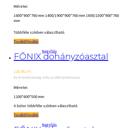
Méretei:
1600*900*760 mm 1400/1900*900*760 mm 1800/2300*900*760
mm
Többféle színben választható.
Tovább
Tovább
Nagyítás
FŐNIX dohányzóasztal
128.952
Ft
Az ár bruttó összeg, mely az áfát tartalmazza.
Méretei:
1200*600*500 mm
A bútor többféle színben választható.
Tovább
Tovább
Nagyítás