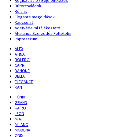
Regisztráció / Bejelentkezés
Bútorcsaládok
Rólunk
Elegante megoldások
Kapcsolat
Adatvédelmi tájékoztató
Általános Szerződés Feltételei
Impresszum
ALEX
ATINA
BOLERO
CAPRI
DANONE
DELTA
ELEGANCE
KAN
FŐNIX
GRAND
KAIRO
LEON
MIA
MILANO
MODENA
ONIX