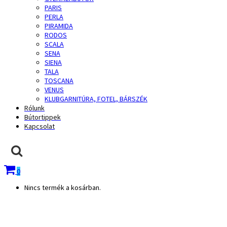
PARIS
PERLA
PIRAMIDA
RODOS
SCALA
SENA
SIENA
TALA
TOSCANA
VENUS
KLUBGARNITÚRA, FOTEL, BÁRSZÉK
Rólunk
Bútortippek
Kapcsolat
0
Nincs termék a kosárban.