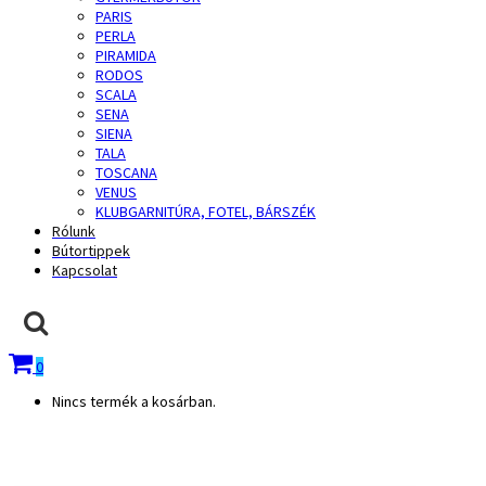
PARIS
PERLA
PIRAMIDA
RODOS
SCALA
SENA
SIENA
TALA
TOSCANA
VENUS
KLUBGARNITÚRA, FOTEL, BÁRSZÉK
Rólunk
Bútortippek
Kapcsolat
0
Nincs termék a kosárban.