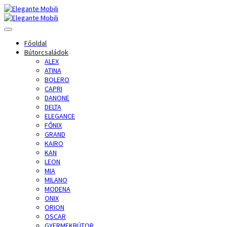
Főoldal
Bútorcsaládok
ALEX
ATINA
BOLERO
CAPRI
DANONE
DELTA
ELEGANCE
FŐNIX
GRAND
KAIRO
KAN
LEON
MIA
MILANO
MODENA
ONIX
ORION
OSCAR
GYERMEKBÚTOR