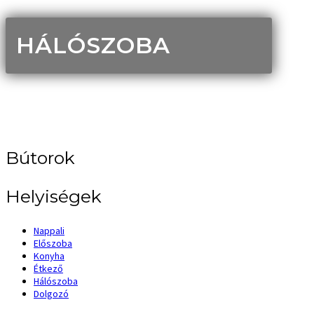
HÁLÓSZOBA
Bútorok
Helyiségek
Nappali
Előszoba
Konyha
Étkező
Hálószoba
Dolgozó