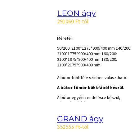
LEON ágy
291060 Ft-tól
Méretei:
90/200: 2100*1275*900/400 mm 140/200:
2100*1775*900/400 mm 160/200:
2100*1975*900/400 mm 180/200:
2100*2175*900/400 mm
A bútor többféle színben választható.
A bútor tömör bükkfából készül.
A bútor egyéni rendelésre készül,
várható szállítási ideje 6-8 hét.
GRAND ágy
352555 Ft-tól