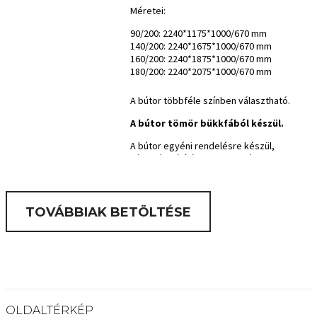
Méretei:
90/200: 2240*1175*1000/670 mm
140/200: 2240*1675*1000/670 mm
160/200: 2240*1875*1000/670 mm
180/200: 2240*2075*1000/670 mm
A bútor többféle színben választható.
A bútor tömör bükkfából készül.
A bútor egyéni rendelésre készül,
várható szállítási ideje 6-8 hét.
TOVÁBBIAK BETÖLTÉSE
OLDALTÉRKÉP