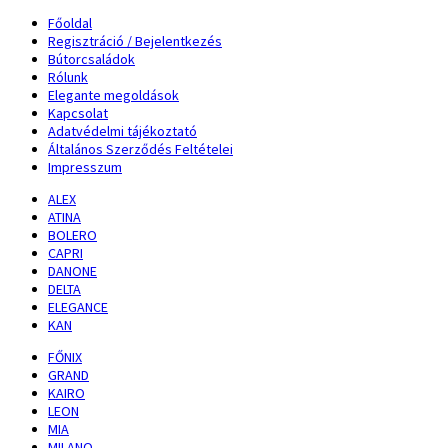
Főoldal
Regisztráció / Bejelentkezés
Bútorcsaládok
Rólunk
Elegante megoldások
Kapcsolat
Adatvédelmi tájékoztató
Általános Szerződés Feltételei
Impresszum
ALEX
ATINA
BOLERO
CAPRI
DANONE
DELTA
ELEGANCE
KAN
FŐNIX
GRAND
KAIRO
LEON
MIA
MILANO